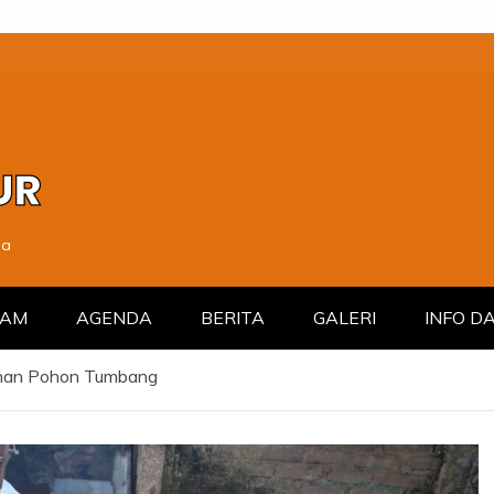
ma
RAM
AGENDA
BERITA
GALERI
INFO D
nan Pohon Tumbang