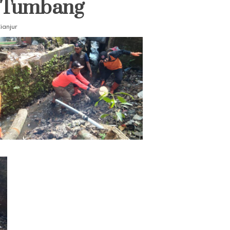
 Tumbang
anjur