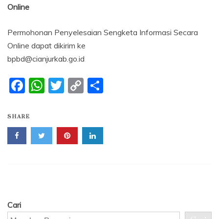
Online
Permohonan Penyelesaian Sengketa Informasi Secara
Online dapat dikirim ke
bpbd@cianjurkab.go.id
F
W
T
C
S
a
h
w
o
h
c
at
itt
p
ar
SHARE
e
s
er
y
e
b
A
Li
o
p
n
o
p
k
k
Cari